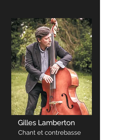
Gilles Lamberton
Chant et contrebasse